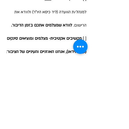
למנהל/ת הוועדה (ליד כיסא היו"ר) ולוודא את
הרישום.
לוודא שמצלמים אתכם בזמן הדיבור.
[ ]
מקשיבים אקטיבית- מצלמים ומוציאים סינקים
(קטעי וידאו), אנחנו האוזניים והעיניים של הציבור
:
הזדמנות לפרגן לח"כים מהאופוזיציה, או לתפוס
רגעים של מאחורי הקלעים שחשוב שהציבור
יכיר.​
אחרי הדיון
[ ] יש קטע שלא הספקת לצלם? בקשו מאחד