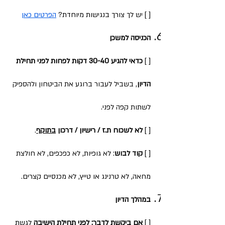
[ ] יש לך צורך בנגישות מיוחדת?
הפרטים כאן
הכניסה למשכן
[ ]
כדאי להגיע 30-40 דקות לפחות לפני תחילת
הדיון
, בשביל לעבור ברוגע את הביטחון ולהספיק
לשתות קפה לפני.
[ ]
לא לשכוח ת.ז / רישיון / דרכון
בתוקף
.
[ ]
קוד לבוש
: לא גופיות, לא כפכפים, לא חולצת
מחאה, לא טרנינג או טייץ, לא מכנסיים קצרים.​
במהלך הדיון
[ ]
אם ביקשת לדבר:
לפני
תחילת הישיבה
לגשת