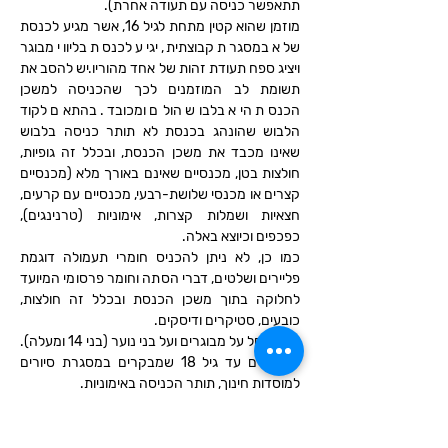
תתאפשר כניסה עם תעודה אחרת).
מוזמן שהוא קטין מתחת לגיל 16, אשר מגיע לכנסת 
שלא במסגרת קבוצתית, יגיע לכנסת בליווי מבוגר 
ויציג ספח תעודת זהות של אחד מהוריו.יש להסב את 
תשומת לב המוזמנים לכך שהכניסה למשכן 
הכנסת היא בלבוש הולם ומכובד. בהתאם לקוד 
הלבוש שהונהג בכנסת לא תותר כניסה בלבוש 
שאינו מכבד את משכן הכנסת, ובכלל זה גופיות, 
חולצות בטן, מכנסיים שאינם באורך מלא (מכנסיים 
קצרים או מכנסי שלושת-רבעי, מכנסיים עם קרעים, 
חצאיות ושמלות קצרות, אימוניות (טרנינגים), 
כפכפים וכיוצא באלה.
כמו כן, לא ניתן להכניס חומרי תעמולה דוגמת 
פליירים ושלטים, דברי הסתה וחומר פרסומי המיועד 
לחלוקה בתוך משכן הכנסת ובכלל זה חולצות, 
כובעים, סטיקרים ודיסקים.
הנוהל חל על מבוגרים ועל בני נוער (בני 14 ומעלה). 
למוזמנים עד גיל 18 שמבקרים במסגרת סיורים 
למוסדות חינוך, תותר הכניסה באימוניות.
בשל סדרי האבטחה במשכן יש להגיע…
עוד