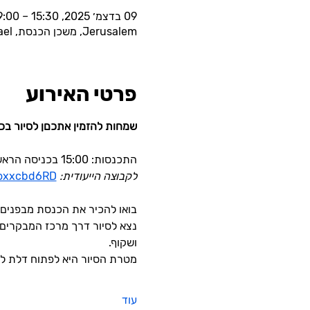
09 בדצמ׳ 2025, 15:30 – 19:00
Jerusalem, משכן הכנסת, Eliezer Kaplan 1, Jerusalem, 9195000, Israel
פרטי האירוע
שמחות להזמין אתכםן לסיור ב
התכנסות: 15:00 בכניסה הראשית לכנסת 
לקבוצה הייעודית:
qoxxcbd6RD
בואו להכיר את הכנסת מבפנים.
נצא לסיור דרך מרכז המבקרים 
ושקוף. 
מטרת הסיור היא לפתוח דלת למ
עוד